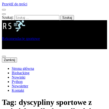
Przejdź do treści
Szukaj:
Rekomendacje sportowe
Portal dla sportowców, trenerów i analityków
Zamknij
Strona główna
Biohacking
Nowinki
Python
Newsletter
Kontakt
Tag:
dyscypliny sportowe z