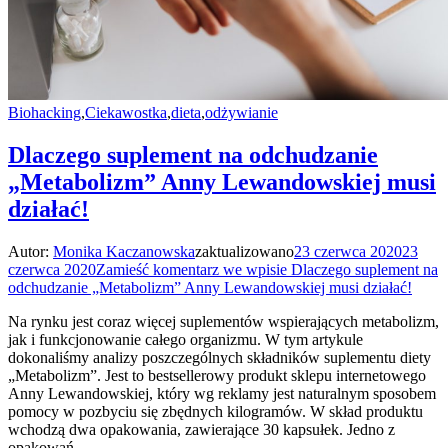
Biohacking
,
Ciekawostka
,
dieta
,
odżywianie
Dlaczego suplement na odchudzanie
„Metabolizm” Anny Lewandowskiej musi
działać!
Autor:
Monika Kaczanowska
zaktualizowano
23 czerwca 2020
23
czerwca 2020
Zamieść komentarz
we wpisie Dlaczego suplement na
odchudzanie „Metabolizm” Anny Lewandowskiej musi działać!
Na rynku jest coraz więcej suplementów wspierających metabolizm,
jak i funkcjonowanie całego organizmu. W tym artykule
dokonaliśmy analizy poszczególnych składników suplementu diety
„Metabolizm”. Jest to bestsellerowy produkt sklepu internetowego
Anny Lewandowskiej, który wg reklamy jest naturalnym sposobem
pomocy w pozbyciu się zbędnych kilogramów. W skład produktu
wchodzą dwa opakowania, zawierające 30 kapsułek. Jedno z
opakowań …