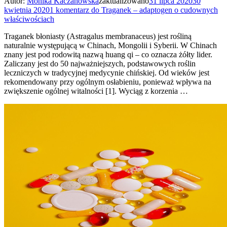
Autor:
Monika Kaczanowska
zaktualizowano
31 lipca 2020
30
kwietnia 2020
1 komentarz
do Traganek – adaptogen o cudownych
właściwościach
Traganek błoniasty (Astragalus membranaceus) jest rośliną
naturalnie występującą w Chinach, Mongolii i Syberii. W Chinach
znany jest pod rodowitą nazwą huang qi – co oznacza żółty lider.
Zaliczany jest do 50 najważniejszych, podstawowych roślin
leczniczych w tradycyjnej medycynie chińskiej. Od wieków jest
rekomendowany przy ogólnym osłabieniu, ponieważ wpływa na
zwiększenie ogólnej witalności [1]. Wyciąg z korzenia …