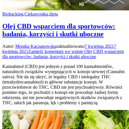
Biohacking
,
Ciekawostka
,
dieta
Olej CBD wsparciem dla sportowców:
badania, korzyści i skutki uboczne
Autor:
Monika Kaczanowska
zaktualizowano
7 kwietnia 2021
7
kwietnia 2021
Zamieść komentarz
we wpisie Olej CBD wsparciem
dla sportowców: badania, korzyści i skutki uboczne
Kannabinol (CBD) jest jednym z ponad 100 kannabinoidów,
naturalnych związków występujących w konopi siewnej (Cannabis
sativa). Nie da się ukryć, że legalny CBD i nielegalny THC
(tetrahydrocannabinol) to główne substancje konopi. W
przeciwieństwie do THC, CBD nie jest psychoaktywny. Również
pomimo tego, że pochodzi z konopi nie powoduje żadnej formy
odurzenia, ani nie powoduje negatywnych skutków związanych z
THC, takich jak paranoja, lęk i problemy z pamięcią.