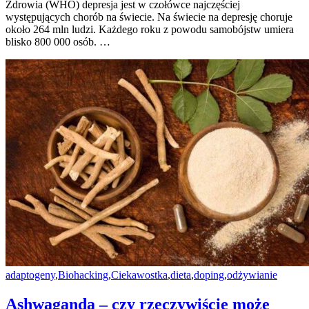
Zdrowia (WHO) depresja jest w czołówce najczęściej
występujących chorób na świecie. Na świecie na depresję choruje
około 264 mln ludzi. Każdego roku z powodu samobójstw umiera
blisko 800 000 osób. …
adaptogeny
,
Biohacking
,
Ciekawostka
,
dieta
,
doping
,
odżywianie
Ashwaganda – czy rzeczywiście może