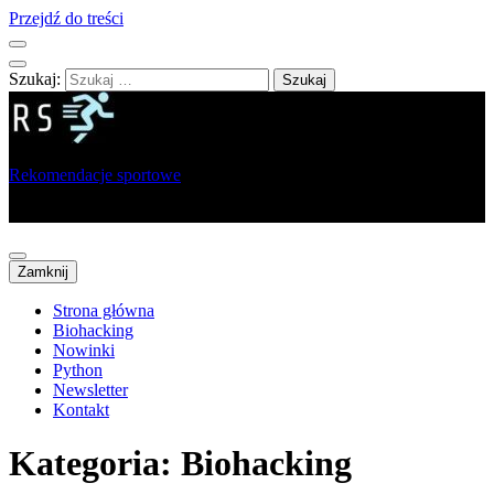
Przejdź do treści
Szukaj:
Rekomendacje sportowe
Portal dla sportowców, trenerów i analityków
Zamknij
Strona główna
Biohacking
Nowinki
Python
Newsletter
Kontakt
Kategoria:
Biohacking