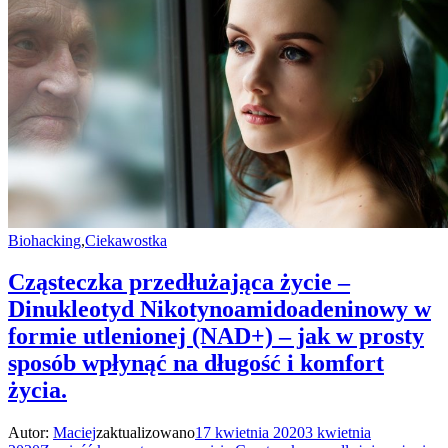
Biohacking
,
Ciekawostka
Cząsteczka przedłużająca życie –
Dinukleotyd Nikotynoamidoadeninowy w
formie utlenionej (NAD+) – jak w prosty
sposób wpłynąć na długość i komfort
życia.
Autor:
Maciej
zaktualizowano
17 kwietnia 2020
3 kwietnia