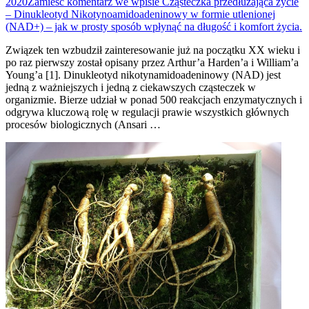
2020
Zamieść komentarz
we wpisie Cząsteczka przedłużająca życie
– Dinukleotyd Nikotynoamidoadeninowy w formie utlenionej
(NAD+) – jak w prosty sposób wpłynąć na długość i komfort życia.
Związek ten wzbudził zainteresowanie już na początku XX wieku i
po raz pierwszy został opisany przez Arthur’a Harden’a i William’a
Young’a [1]. Dinukleotyd nikotynamidoadeninowy (NAD) jest
jedną z ważniejszych i jedną z ciekawszych cząsteczek w
organizmie. Bierze udział w ponad 500 reakcjach enzymatycznych i
odgrywa kluczową rolę w regulacji prawie wszystkich głównych
procesów biologicznych (Ansari …