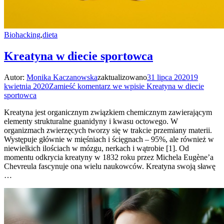
Biohacking
,
dieta
Kreatyna w diecie sportowca
Autor:
Monika Kaczanowska
zaktualizowano
31 lipca 2020
19
kwietnia 2020
Zamieść komentarz
we wpisie Kreatyna w diecie
sportowca
Kreatyna jest organicznym związkiem chemicznym zawierającym
elementy strukturalne guanidyny i kwasu octowego. W
organizmach zwierzęcych tworzy się w trakcie przemiany materii.
Występuje głównie w mięśniach i ścięgnach – 95%, ale również w
niewielkich ilościach w mózgu, nerkach i wątrobie [1]. Od
momentu odkrycia kreatyny w 1832 roku przez Michela Eugène’a
Chevreula fascynuje ona wielu naukowców. Kreatyna swoją sławę
…