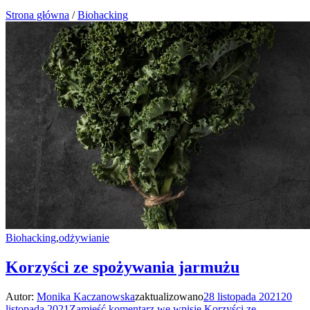
Strona główna
/
Biohacking
Biohacking
,
odżywianie
Korzyści ze spożywania jarmużu
Autor:
Monika Kaczanowska
zaktualizowano
28 listopada 2021
20
listopada 2021
Zamieść komentarz
we wpisie Korzyści ze