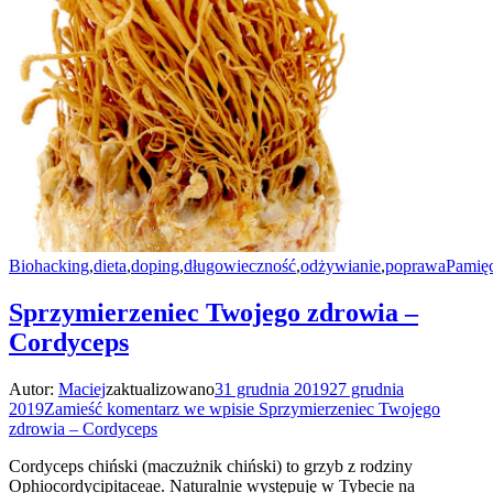
Biohacking
,
dieta
,
doping
,
długowieczność
,
odżywianie
,
poprawaPamięc
Sprzymierzeniec Twojego zdrowia –
Cordyceps
Autor:
Maciej
zaktualizowano
31 grudnia 2019
27 grudnia
2019
Zamieść komentarz
we wpisie Sprzymierzeniec Twojego
zdrowia – Cordyceps
Cordyceps chiński (maczużnik chiński) to grzyb z rodziny
Ophiocordycipitaceae. Naturalnie występuję w Tybecie na