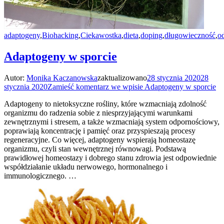
adaptogeny
,
Biohacking
,
Ciekawostka
,
dieta
,
doping
,
długowieczność
,
o
Adaptogeny w sporcie
Autor:
Monika Kaczanowska
zaktualizowano
28 stycznia 2020
28
stycznia 2020
Zamieść komentarz
we wpisie Adaptogeny w sporcie
Adaptogeny to nietoksyczne rośliny, które wzmacniają zdolność
organizmu do radzenia sobie z niesprzyjającymi warunkami
zewnętrznymi i stresem, a także wzmacniają system odpornościowy,
poprawiają koncentrację i pamięć oraz przyspieszają procesy
regeneracyjne. Co więcej, adaptogeny wspierają homeostazę
organizmu, czyli stan wewnętrznej równowagi. Podstawą
prawidłowej homeostazy i dobrego stanu zdrowia jest odpowiednie
współdziałanie układu nerwowego, hormonalnego i
immunologicznego. …