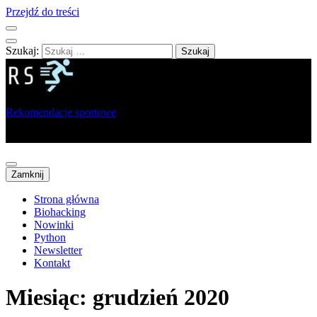
Przejdź do treści
Szukaj:
Rekomendacje sportowe
Portal dla sportowców, trenerów i analityków
Zamknij
Strona główna
Biohacking
Nowinki
Python
Newsletter
Kontakt
Miesiąc:
grudzień 2020