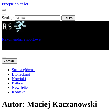
Przejdź do treści
Szukaj:
Rekomendacje sportowe
Portal dla sportowców, trenerów i analityków
Zamknij
Strona główna
Biohacking
Nowinki
Python
Newsletter
Kontakt
Autor:
Maciej Kaczanowski