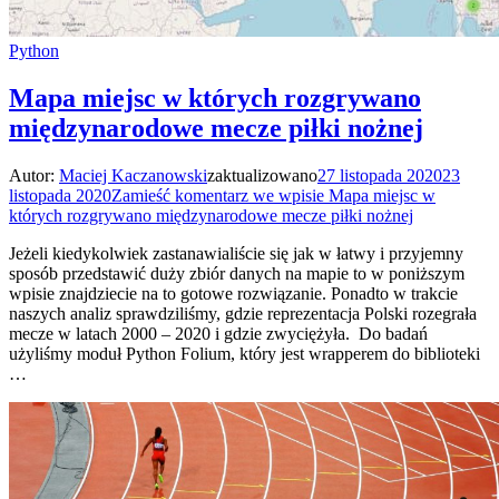
Python
Mapa miejsc w których rozgrywano
międzynarodowe mecze piłki nożnej
Autor:
Maciej Kaczanowski
zaktualizowano
27 listopada 2020
23
listopada 2020
Zamieść komentarz
we wpisie Mapa miejsc w
których rozgrywano międzynarodowe mecze piłki nożnej
Jeżeli kiedykolwiek zastanawialiście się jak w łatwy i przyjemny
sposób przedstawić duży zbiór danych na mapie to w poniższym
wpisie znajdziecie na to gotowe rozwiązanie. Ponadto w trakcie
naszych analiz sprawdziliśmy, gdzie reprezentacja Polski rozegrała
mecze w latach 2000 – 2020 i gdzie zwyciężyła. Do badań
użyliśmy moduł Python Folium, który jest wrapperem do biblioteki
…