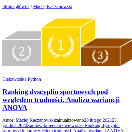
Strona główna
/
Maciej Kaczanowski
Ciekawostka
,
Python
Ranking dyscyplin sportowych pod
względem trudności. Analiza wariancji
ANOVA
Autor:
Maciej Kaczanowski
zaktualizowano
20 lutego 2021
23
grudnia 2020
Zamieść komentarz
we wpisie Ranking dyscyplin
sportowych pod względem trudności. Analiza wariancji ANOVA