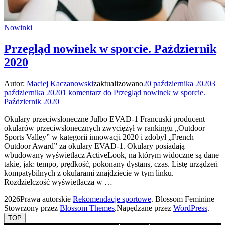
Nowinki
Przegląd nowinek w sporcie. Październik
2020
Autor:
Maciej Kaczanowski
zaktualizowano
20 października 2020
3
października 2020
1 komentarz
do Przegląd nowinek w sporcie.
Październik 2020
Okulary przeciwsłoneczne Julbo EVAD-1 Francuski producent
okularów przeciwsłonecznych zwyciężył w rankingu „Outdoor
Sports Valley” w kategorii innowacji 2020 i zdobył „French
Outdoor Award” za okulary EVAD-1. Okulary posiadają
wbudowany wyświetlacz ActiveLook, na którym widoczne są dane
takie, jak: tempo, prędkość, pokonany dystans, czas. Listę urządzeń
kompatybilnych z okularami znajdziecie w tym linku.
Rozdzielczość wyświetlacza w …
2026Prawa autorskie
Rekomendacje sportowe
.
Blossom Feminine |
Stowrzony przez
Blossom Themes
.Napędzane przez
WordPress
.
TOP