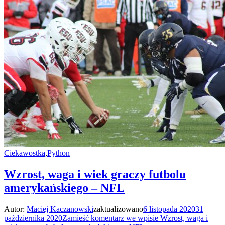
Ciekawostka
,
Python
Wzrost, waga i wiek graczy futbolu
amerykańskiego – NFL
Autor:
Maciej Kaczanowski
zaktualizowano
6 listopada 2020
31
października 2020
Zamieść komentarz
we wpisie Wzrost, waga i