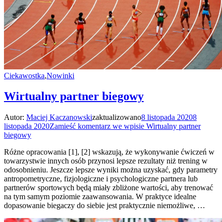
Ciekawostka
,
Nowinki
Wirtualny partner biegowy
Autor:
Maciej Kaczanowski
zaktualizowano
8 listopada 2020
8
listopada 2020
Zamieść komentarz
we wpisie Wirtualny partner
biegowy
Różne opracowania [1], [2] wskazują, że wykonywanie ćwiczeń w
towarzystwie innych osób przynosi lepsze rezultaty niż trening w
odosobnieniu. Jeszcze lepsze wyniki można uzyskać, gdy parametry
antropometryczne, fizjologiczne i psychologiczne partnera lub
partnerów sportowych będą miały zbliżone wartości, aby trenować
na tym samym poziomie zaawansowania. W praktyce idealne
dopasowanie biegaczy do siebie jest praktycznie niemożliwe, …