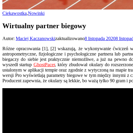
Ciekawostka
,
Nowinki
Wirtualny partner biegowy
Autor:
Maciej Kaczanowski
zaktualizowano
8 listopada 2020
8 listopa
Różne opracowania [1], [2] wskazują, że wykonywanie ćwiczeń w t
antropometryczne, fizjologiczne i psychologiczne partnera lub p
biegaczy do siebie jest praktycznie niemożliwe, a już na pewn
wyszedł startup
GhostPacer
, który zbudował okulary do rozszerzone
ustalonym w aplikacji tempie oraz zgodnie z wytyczoną na mapie t
wersji Pro wyświetlają parametry biegowe w tym między innymi z
Producent zapewnia, że okulary są lekkie, bo ważą tylko 90 gram i