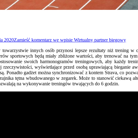
da 2020
Zamieść komentarz
we wpisie Wirtualny partner biegowy
owarzystwie innych osób przynosi lepsze rezultaty niż trening w 
artnerów sportowych będą miały zbliżone wartości, aby trenować na 
o dostosowanie swoich harmonogramów treningowych, aby każdy tr
j rzeczywistości, wyświetlające przed osobą uprawiającą bieganie aw
rasą. Ponadto gadżet można synchronizować z kontem Strava, co pozw
 czujnika tętna wbudowanego w zegarek. Może to stanowić ciekawą a
 pozwalają na wykonywanie treningów trwających do 6 godzin.