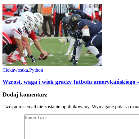
Ciekawostka
,
Python
Wzrost, waga i wiek graczy futbolu amerykańskiego
Dodaj komentarz
Twój adres email nie zostanie opublikowany.
Wymagane pola są ozn