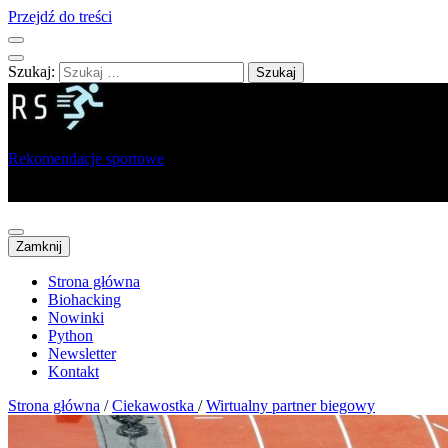
Przejdź do treści
Szukaj:
Rekomendacje sportowe
Portal dla sportowców, trenerów i analityków
Zamknij
Strona główna
Biohacking
Nowinki
Python
Newsletter
Kontakt
Strona główna
/
Ciekawostka
/
Wirtualny partner biegowy