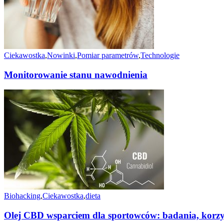
Ciekawostka
,
Nowinki
,
Pomiar parametrów
,
Technologie
Monitorowanie stanu nawodnienia
Biohacking
,
Ciekawostka
,
dieta
Olej CBD wsparciem dla sportowców: badania, korzyś