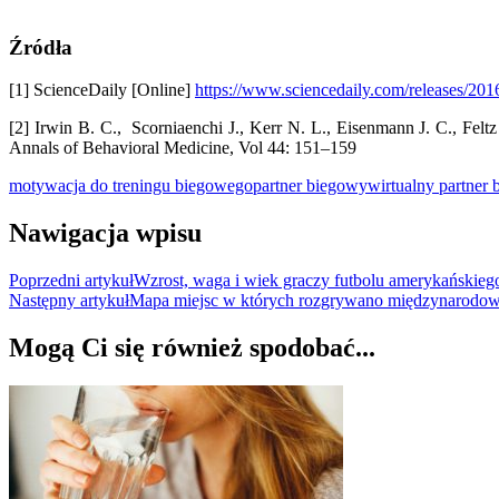
Źródła
[1] ScienceDaily [Online]
https://www.sciencedaily.com/releases/2
[2] Irwin B. C., Scorniaenchi J., Kerr N. L., Eisenmann J. C., Fel
Annals of Behavioral Medicine, Vol 44: 151–159
motywacja do treningu biegowego
partner biegowy
wirtualny partner
Nawigacja wpisu
Poprzedni artykuł
Wzrost, waga i wiek graczy futbolu amerykańskie
Następny artykuł
Mapa miejsc w których rozgrywano międzynarodowe
Mogą Ci się również spodobać...