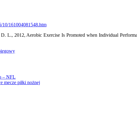
016/10/161004081548.htm
tz D. L., 2012, Aerobic Exercise Is Promoted when Individual Performa
 biegowy
go – NFL
 mecze piłki nożnej