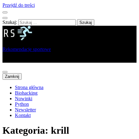
Przejdź do treści
Szukaj:
Rekomendacje sportowe
Portal dla sportowców, trenerów i analityków
Zamknij
Strona główna
Biohacking
Nowinki
Python
Newsletter
Kontakt
Kategoria:
krill