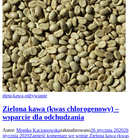
dieta
,
kawa
,
odżywianie
Zielona kawa (kwas chlorogenowy) –
wsparcie dla odchudzania
Autor:
Monika Kaczanowska
zaktualizowano
26 stycznia 2020
26
stycznia 2020
Zamieść komentarz
we wpisie Zielona kawa (kwas