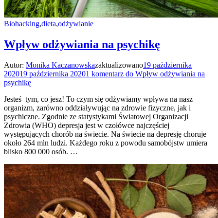
Biohacking
,
dieta
,
odżywianie
Wpływ odżywiania na psychikę
Autor:
Monika Kaczanowska
zaktualizowano
19 października
2020
19 października 2020
1 komentarz
do Wpływ odżywiania na
psychikę
Jesteś tym, co jesz! To czym się odżywiamy wpływa na nasz
organizm, zarówno oddziaływując na zdrowie fizyczne, jak i
psychiczne. Zgodnie ze statystykami Światowej Organizacji
Zdrowia (WHO) depresja jest w czołówce najczęściej
występujących chorób na świecie. Na świecie na depresję choruje
około 264 mln ludzi. Każdego roku z powodu samobójstw umiera
blisko 800 000 osób. …