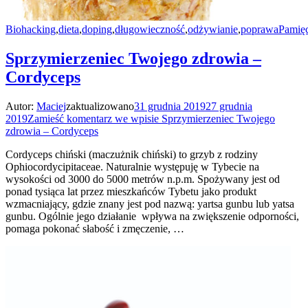
Biohacking
,
dieta
,
doping
,
długowieczność
,
odżywianie
,
poprawaPamięc
Sprzymierzeniec Twojego zdrowia –
Cordyceps
Autor:
Maciej
zaktualizowano
31 grudnia 2019
27 grudnia
2019
Zamieść komentarz
we wpisie Sprzymierzeniec Twojego
zdrowia – Cordyceps
Cordyceps chiński (maczużnik chiński) to grzyb z rodziny
Ophiocordycipitaceae. Naturalnie występuję w Tybecie na
wysokości od 3000 do 5000 metrów n.p.m. Spożywany jest od
ponad tysiąca lat przez mieszkańców Tybetu jako produkt
wzmacniający, gdzie znany jest pod nazwą: yartsa gunbu lub yatsa
gunbu. Ogólnie jego działanie wpływa na zwiększenie odporności,
pomaga pokonać słabość i zmęczenie, …