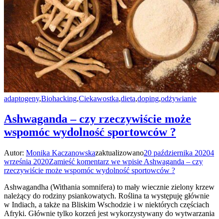
adaptogeny
,
Biohacking
,
Ciekawostka
,
dieta
,
doping
,
odżywianie
Ashwaganda – czy rzeczywiście może
wspomóc wydolność sportowców ?
Autor:
Monika Kaczanowska
zaktualizowano
20 października 2020
4
września 2020
Zamieść komentarz
we wpisie Ashwaganda – czy
rzeczywiście może wspomóc wydolność sportowców ?
Ashwagandha (Withania somnifera) to mały wiecznie zielony krzew
należący do rodziny psiankowatych. Roślina ta występuję głównie
w Indiach, a także na Bliskim Wschodzie i w niektórych częściach
Afryki. Głównie tylko korzeń jest wykorzystywany do wytwarzania