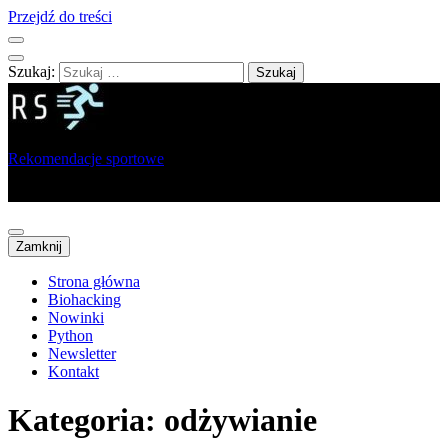
Przejdź do treści
Szukaj:
Rekomendacje sportowe
Portal dla sportowców, trenerów i analityków
Zamknij
Strona główna
Biohacking
Nowinki
Python
Newsletter
Kontakt
Kategoria:
odżywianie