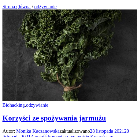
Strona główna
/
odżywianie
Biohacking
,
odżywianie
Korzyści ze spożywania jarmużu
Autor:
Monika Kaczanowska
zaktualizowano
28 listopada 2021
20
listopada 2021
Zamieść komentarz
we wpisie Korzyści ze