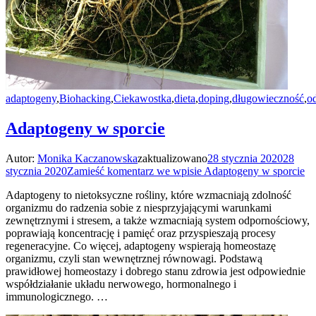
adaptogeny
,
Biohacking
,
Ciekawostka
,
dieta
,
doping
,
długowieczność
,
o
Adaptogeny w sporcie
Autor:
Monika Kaczanowska
zaktualizowano
28 stycznia 2020
28
stycznia 2020
Zamieść komentarz
we wpisie Adaptogeny w sporcie
Adaptogeny to nietoksyczne rośliny, które wzmacniają zdolność
organizmu do radzenia sobie z niesprzyjającymi warunkami
zewnętrznymi i stresem, a także wzmacniają system odpornościowy,
poprawiają koncentrację i pamięć oraz przyspieszają procesy
regeneracyjne. Co więcej, adaptogeny wspierają homeostazę
organizmu, czyli stan wewnętrznej równowagi. Podstawą
prawidłowej homeostazy i dobrego stanu zdrowia jest odpowiednie
współdziałanie układu nerwowego, hormonalnego i
immunologicznego. …