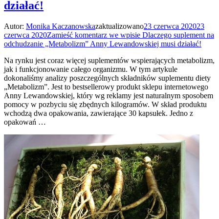
działać!
Autor:
Monika Kaczanowska
zaktualizowano
23 czerwca 2020
23
czerwca 2020
Zamieść komentarz
we wpisie Dlaczego suplement na
odchudzanie „Metabolizm” Anny Lewandowskiej musi działać!
Na rynku jest coraz więcej suplementów wspierających metabolizm,
jak i funkcjonowanie całego organizmu. W tym artykule
dokonaliśmy analizy poszczególnych składników suplementu diety
„Metabolizm”. Jest to bestsellerowy produkt sklepu internetowego
Anny Lewandowskiej, który wg reklamy jest naturalnym sposobem
pomocy w pozbyciu się zbędnych kilogramów. W skład produktu
wchodzą dwa opakowania, zawierające 30 kapsułek. Jedno z
opakowań …