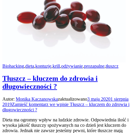
Biohacking
,
dieta
,
kontuzje
,
krill
,
odżywianie
,
prozapalne
,
tłuszcz
Tłuszcz – kluczem do zdrowia i
długowieczności ?
Autor:
Monika Kaczanowska
zaktualizowano
3 maja 2020
1 sierpnia
2019
Zamieść komentarz
we wpisie Tłuszcz – kluczem do zdrowia i
długowieczności ?
Dieta ma ogromny wpływ na ludzkie zdrowie. Odpowiednia ilość i
wysoka jakość tłuszczy spożywanych na co dzień jest kluczem do
zdrowia. Jednak nie zawsze jesteśmy pewni, które tłuszcze mają