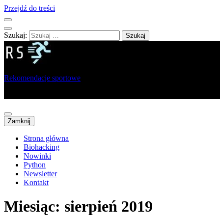
Przejdź do treści
Szukaj:
Rekomendacje sportowe
Portal dla sportowców, trenerów i analityków
Zamknij
Strona główna
Biohacking
Nowinki
Python
Newsletter
Kontakt
Miesiąc:
sierpień 2019