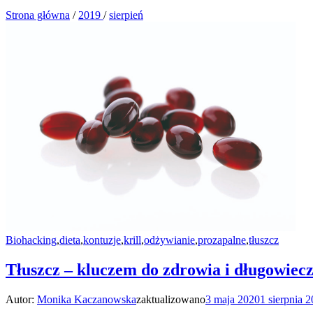
Strona główna
/
2019
/
sierpień
Biohacking
,
dieta
,
kontuzje
,
krill
,
odżywianie
,
prozapalne
,
tłuszcz
Tłuszcz – kluczem do zdrowia i długowiecz
Autor:
Monika Kaczanowska
zaktualizowano
3 maja 2020
1 sierpnia 