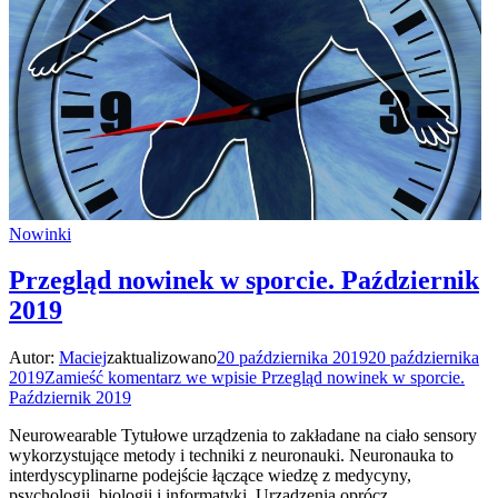
Nowinki
Przegląd nowinek w sporcie. Październik
2019
Autor:
Maciej
zaktualizowano
20 października 2019
20 października
2019
Zamieść komentarz
we wpisie Przegląd nowinek w sporcie.
Październik 2019
Neurowearable Tytułowe urządzenia to zakładane na ciało sensory
wykorzystujące metody i techniki z neuronauki. Neuronauka to
interdyscyplinarne podejście łączące wiedzę z medycyny,
psychologii, biologii i informatyki. Urządzenia oprócz