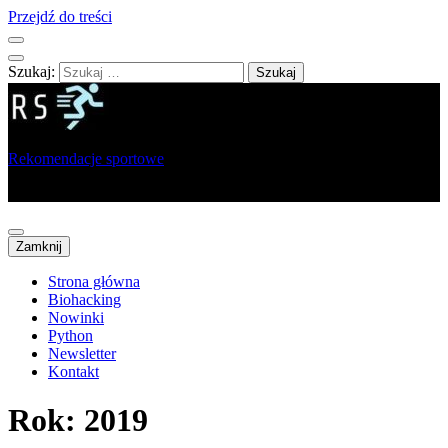
Przejdź do treści
Szukaj:
Rekomendacje sportowe
Portal dla sportowców, trenerów i analityków
Zamknij
Strona główna
Biohacking
Nowinki
Python
Newsletter
Kontakt
Rok:
2019