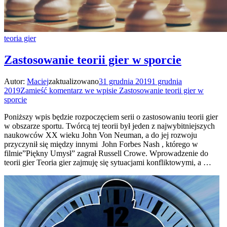
teoria gier
Zastosowanie teorii gier w sporcie
Autor:
Maciej
zaktualizowano
31 grudnia 2019
1 grudnia
2019
Zamieść komentarz
we wpisie Zastosowanie teorii gier w
sporcie
Poniższy wpis będzie rozpoczęciem serii o zastosowaniu teorii gier
w obszarze sportu. Twórcą tej teorii był jeden z najwybitniejszych
naukowców XX wieku John Von Neuman, a do jej rozwoju
przyczynił się między innymi John Forbes Nash , którego w
filmie”Piękny Umysł” zagrał Russell Crowe. Wprowadzenie do
teorii gier Teoria gier zajmuję się sytuacjami konfliktowymi, a …