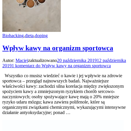
Biohacking
,
dieta
,
doping
Wpływ kawy na organizm sportowca
Autor:
Maciej
zaktualizowano
20 października 2019
12 października
2019
1 komentarz
do Wpływ kawy na organizm sportowca
Wszystko co musisz wiedzieć o kawie i jej wpływie na zdrowie
sportowca – przegląd najnowszych badań. Najważniejsze
właściwości kawy: zachodzi silna korelacja między zwiększonym
spożyciem kawy a zmniejszonym ryzykiem chorób sercowo-
naczyniowych; osoby spożywające kawę mają o 20% mniejsze
ryzyko udaru mózgu; kawa zawiera polifenole, które są
organicznymi związkami chemicznymi, wykazującymi intensywne
działanie antyoksydacyjne; ponad …