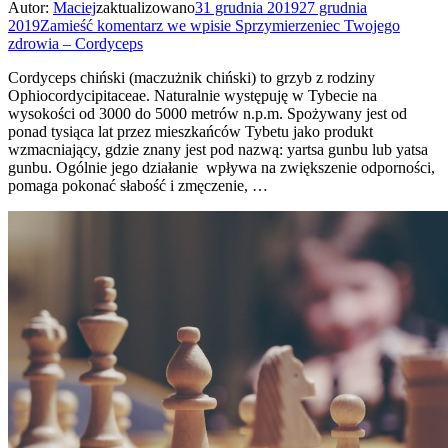
Autor:
Maciej
zaktualizowano
31 grudnia 2019
27 grudnia
2019
Zamieść komentarz
we wpisie Sprzymierzeniec Twojego
zdrowia – Cordyceps
Cordyceps chiński (maczużnik chiński) to grzyb z rodziny
Ophiocordycipitaceae. Naturalnie występuję w Tybecie na
wysokości od 3000 do 5000 metrów n.p.m. Spożywany jest od
ponad tysiąca lat przez mieszkańców Tybetu jako produkt
wzmacniający, gdzie znany jest pod nazwą: yartsa gunbu lub yatsa
gunbu. Ogólnie jego działanie wpływa na zwiększenie odporności,
pomaga pokonać słabość i zmęczenie, …