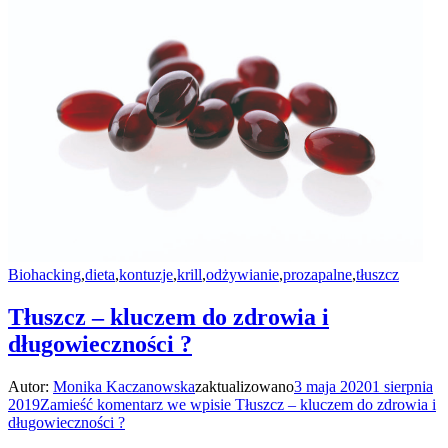
Biohacking
,
dieta
,
kontuzje
,
krill
,
odżywianie
,
prozapalne
,
tłuszcz
Tłuszcz – kluczem do zdrowia i
długowieczności ?
Autor:
Monika Kaczanowska
zaktualizowano
3 maja 2020
1 sierpnia
2019
Zamieść komentarz
we wpisie Tłuszcz – kluczem do zdrowia i
długowieczności ?