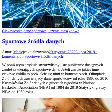
Ciekawostka
,
dane sportowe
,
uczenie maszynowe
Sportowe źródła danych
Autor:
Maciej
zaktualizowano
29 stycznia 2020
3 lipca 2019
1
komentarz
do Sportowe źródła danych
W poniższym artykule stworzyliśmy listę publicznie dostępnych
źródeł zawierających sportowe dane. Jeżeli znacie jakieś inne
ciekawe źródła to podzielcie się nimi w komentarzach. Olimpiada
Zbiór danych zawierający dane sportowców od roku 1896 do 2016
Koszykówka Zbiór danych o graczach tygodnia w National
Basketball Association (NBA) od 1984 do 2019 Statystyki graczy
NBA od 1950 roku …