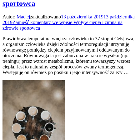
sportowca
Autor:
Maciej
zaktualizowano
13 października 2019
13 października
2019
Zamieść komentarz
we wpisie Wpływ ciepła i zimna na
zdrowie sportowca
Prawidłowa temperatura wnętrza człowieka to 37 stopni Celsjusza,
a organizm człowieka dzięki zdolności termoregulacji utrzymuję
równowagę pomiędzy ciepłem przyjmowanym i oddawanym do
otoczenia. Równowaga ta jest zaburzona w trakcie wysiłku (np.
treningu) przez wzrost metabolizmu, któremu towarzyszy wzrost
ciepła. Jest to naturalny zespół procesów zwany termogenezą.
Występuję on również po posiłku i jego intensywność zależy …