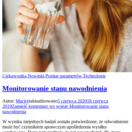
Ciekawostka
,
Nowinki
,
Pomiar parametrów
,
Technologie
Monitorowanie stanu nawodnienia
Autor:
Maciej
zaktualizowano
5 czerwca 2020
18 czerwca
2019
Zamieść komentarz
we wpisie Monitorowanie stanu
nawodnienia
W wyniku niejednych badań zostało potwierdzone, że odwodnienie
może być czynnikiem sprawczym upośledzenia wysiłku