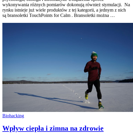
wykonywania różnych pomiarów dokonują również stymulacji. Na
rynku istnieje już wiele produktów z tej kategorii, a jednym z nich
są bransoletki TouchPoints for Calm . Bransoletki można …
Biohacking
Wpływ ciepła i zimna na zdrowie