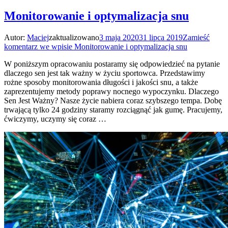
Monitorowanie i optymalizacja snu
Autor:
Maciej
zaktualizowano
3 maja 2020
31 lipca 2019
Zamieść
komentarz
we wpisie Monitorowanie i optymalizacja snu
W poniższym opracowaniu postaramy się odpowiedzieć na pytanie
dlaczego sen jest tak ważny w życiu sportowca. Przedstawimy
rożne sposoby monitorowania długości i jakości snu, a także
zaprezentujemy metody poprawy nocnego wypoczynku. Dlaczego
Sen Jest Ważny? Nasze życie nabiera coraz szybszego tempa. Dobę
trwającą tylko 24 godziny staramy rozciągnąć jak gumę. Pracujemy,
ćwiczymy, uczymy się coraz …