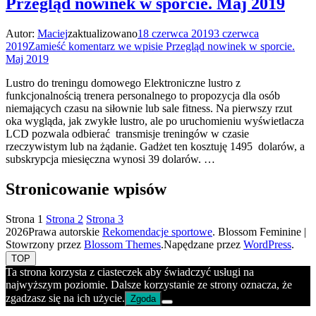
Przegląd nowinek w sporcie. Maj 2019
Autor:
Maciej
zaktualizowano
18 czerwca 2019
3 czerwca
2019
Zamieść komentarz
we wpisie Przegląd nowinek w sporcie.
Maj 2019
Lustro do treningu domowego Elektroniczne lustro z
funkcjonalnością trenera personalnego to propozycja dla osób
niemających czasu na siłownie lub sale fitness. Na pierwszy rzut
oka wygląda, jak zwykłe lustro, ale po uruchomieniu wyświetlacza
LCD pozwala odbierać transmisje treningów w czasie
rzeczywistym lub na żądanie. Gadżet ten kosztuję 1495 dolarów, a
subskrypcja miesięczna wynosi 39 dolarów. …
Stronicowanie wpisów
Strona
1
Strona
2
Strona
3
2026Prawa autorskie
Rekomendacje sportowe
.
Blossom Feminine |
Stowrzony przez
Blossom Themes
.Napędzane przez
WordPress
.
TOP
Ta strona korzysta z ciasteczek aby świadczyć usługi na
najwyższym poziomie. Dalsze korzystanie ze strony oznacza, że
zgadzasz się na ich użycie.
Zgoda