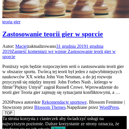
teoria gier
Zastosowanie teorii gier w sporcie
Autor:
Maciej
zaktualizowano
31 grudnia 2019
1 grudnia
2019
Zamieść komentarz
we wpisie Zastosowanie teorii gier w
sporcie
Poniższy wpis będzie rozpoczęciem serii o zastosowaniu teorii gier
w obszarze sportu. Twórcą tej teorii był jeden z najwybitniejszych
naukowców XX wieku John Von Neuman, a do jej rozwoju
przyczynił się między innymi John Forbes Nash , którego w
filmie”Piękny Umysł” zagrał Russell Crowe. Wprowadzenie do
teorii gier Teoria gier zajmuję się sytuacjami konfliktowymi, a …
2026Prawa autorskie
Rekomendacje sportowe
.
Blossom Feminine |
Stowrzony przez
Blossom Themes
.Napędzane przez
WordPress
.
TOP
Ta strona korzysta z ciasteczek aby świadczyć usługi na
najwyższym poziomie. Dalsze korzystanie ze strony oznacza, że