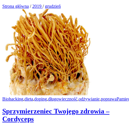
Strona główna
/
2019
/
grudzień
Biohacking
,
dieta
,
doping
,
długowieczność
,
odżywianie
,
poprawaPamięc
Sprzymierzeniec Twojego zdrowia –
Cordyceps