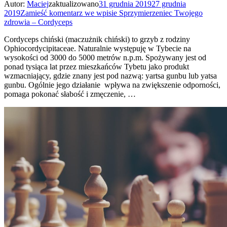
Autor:
Maciej
zaktualizowano
31 grudnia 2019
27 grudnia
2019
Zamieść komentarz
we wpisie Sprzymierzeniec Twojego
zdrowia – Cordyceps
Cordyceps chiński (maczużnik chiński) to grzyb z rodziny
Ophiocordycipitaceae. Naturalnie występuję w Tybecie na
wysokości od 3000 do 5000 metrów n.p.m. Spożywany jest od
ponad tysiąca lat przez mieszkańców Tybetu jako produkt
wzmacniający, gdzie znany jest pod nazwą: yartsa gunbu lub yatsa
gunbu. Ogólnie jego działanie wpływa na zwiększenie odporności,
pomaga pokonać słabość i zmęczenie, …