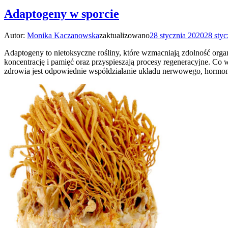
Adaptogeny w sporcie
Autor:
Monika Kaczanowska
zaktualizowano
28 stycznia 2020
28 styc
Adaptogeny to nietoksyczne rośliny, które wzmacniają zdolność org
koncentrację i pamięć oraz przyspieszają procesy regeneracyjne. C
zdrowia jest odpowiednie współdziałanie układu nerwowego, hormo