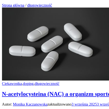
Strona główna
/
długowieczność
Ciekawostka
,
doping
,
długowieczność
N-acetylocysteina (NAC) a organizm spor
Autor:
Monika Kaczanowska
zaktualizowano
3 września 2025
3 wrześ