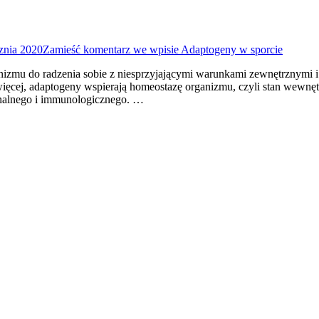
znia 2020
Zamieść komentarz
we wpisie Adaptogeny w sporcie
anizmu do radzenia sobie z niesprzyjającymi warunkami zewnętrznymi i
o więcej, adaptogeny wspierają homeostazę organizmu, czyli stan wewn
nalnego i immunologicznego. …