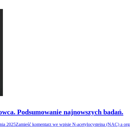
towca. Podsumowanie najnowszych badań.
nia 2025
Zamieść komentarz
we wpisie N-acetylocysteina (NAC) a or