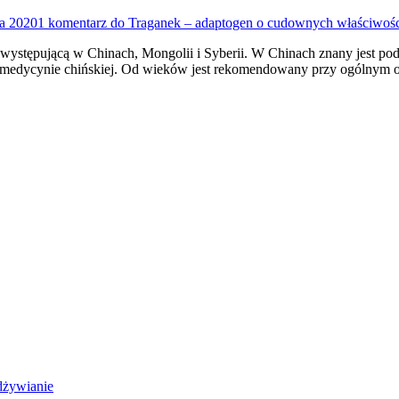
ia 2020
1 komentarz
do Traganek – adaptogen o cudownych właściwoś
 występującą w Chinach, Mongolii i Syberii. W Chinach znany jest pod 
 medycynie chińskiej. Od wieków jest rekomendowany przy ogólnym os
dżywianie