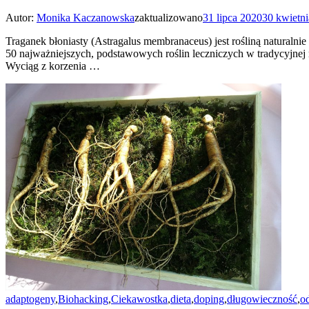
Autor:
Monika Kaczanowska
zaktualizowano
31 lipca 2020
30 kwietn
Traganek błoniasty (Astragalus membranaceus) jest rośliną naturalnie
50 najważniejszych, podstawowych roślin leczniczych w tradycyjnej
Wyciąg z korzenia …
adaptogeny
,
Biohacking
,
Ciekawostka
,
dieta
,
doping
,
długowieczność
,
o