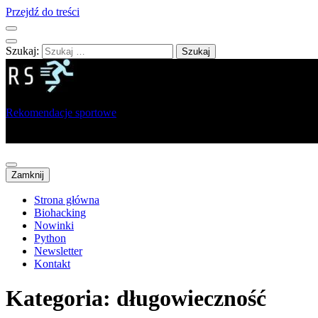
Przejdź do treści
Szukaj:
Rekomendacje sportowe
Portal dla sportowców, trenerów i analityków
Zamknij
Strona główna
Biohacking
Nowinki
Python
Newsletter
Kontakt
Kategoria:
długowieczność