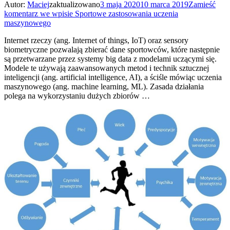
Autor:
Maciej
zaktualizowano
3 maja 2020
10 marca 2019
Zamieść
komentarz
we wpisie Sportowe zastosowania uczenia
maszynowego
Internet rzeczy (ang. Internet of things, IoT) oraz sensory
biometryczne pozwalają zbierać dane sportowców, które następnie
są przetwarzane przez systemy big data z modelami uczącymi się.
Modele te używają zaawansowanych metod i technik sztucznej
inteligencji (ang. artificial intelligence, AI), a ściśle mówiąc uczenia
maszynowego (ang. machine learning, ML). Zasada działania
polega na wykorzystaniu dużych zbiorów …