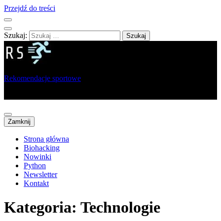
Przejdź do treści
Szukaj:
Rekomendacje sportowe
Portal dla sportowców, trenerów i analityków
Zamknij
Strona główna
Biohacking
Nowinki
Python
Newsletter
Kontakt
Kategoria:
Technologie