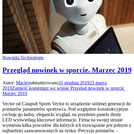
Nowinki
,
Technologie
Przegląd nowinek w sporcie. Marzec 2019
Autor:
Maciej
zaktualizowano
31 grudnia 2019
23 marca
2019
Zamieść komentarz
we wpisie Przegląd nowinek w sporcie.
Marzec 2019
Vector od Catapult Sports Vector to urządzenie siódmej generacji do
pomiarów parametrów sportowca. Pod względem konstrukcyjnym
cechuję go ładny, elegancki wygląd, na przednim panelu diody
LED wyświetlają kluczowe informacje. Firma na swojej stronie
wymienia kilka powodów dla których ich rozwiązanie jest jednym z
najbardziej zaawansowanych na rynku: Precyzja pomiarów –