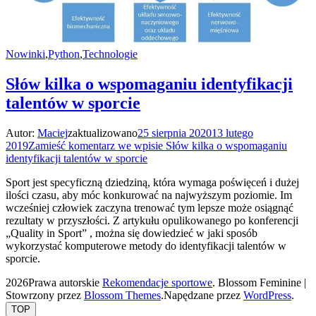
Nowinki
,
Python
,
Technologie
Słów kilka o wspomaganiu identyfikacji
talentów w sporcie
Autor:
Maciej
zaktualizowano
25 sierpnia 2020
13 lutego
2019
Zamieść komentarz
we wpisie Słów kilka o wspomaganiu
identyfikacji talentów w sporcie
Sport jest specyficzną dziedziną, która wymaga poświęceń i dużej
ilości czasu, aby móc konkurować na najwyższym poziomie. Im
wcześniej człowiek zaczyna trenować tym lepsze może osiągnąć
rezultaty w przyszłości. Z artykułu opulikowanego po konferencji
„Quality in Sport” , można się dowiedzieć w jaki sposób
wykorzystać komputerowe metody do identyfikacji talentów w
sporcie.
2026Prawa autorskie
Rekomendacje sportowe
.
Blossom Feminine |
Stowrzony przez
Blossom Themes
.Napędzane przez
WordPress
.
TOP