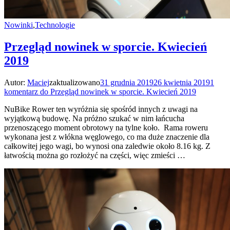
Nowinki
,
Technologie
Przegląd nowinek w sporcie. Kwiecień
2019
Autor:
Maciej
zaktualizowano
31 grudnia 2019
26 kwietnia 2019
1
komentarz
do Przegląd nowinek w sporcie. Kwiecień 2019
NuBike Rower ten wyróżnia się spośród innych z uwagi na
wyjątkową budowę. Na próżno szukać w nim łańcucha
przenoszącego moment obrotowy na tylne koło. Rama roweru
wykonana jest z włókna węglowego, co ma duże znaczenie dla
całkowitej jego wagi, bo wynosi ona zaledwie około 8.16 kg. Z
łatwością można go rozłożyć na części, więc zmieści …