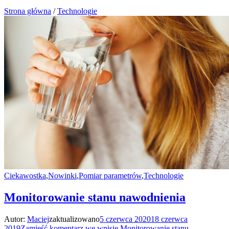
Strona główna
/
Technologie
Ciekawostka
,
Nowinki
,
Pomiar parametrów
,
Technologie
Monitorowanie stanu nawodnienia
Autor:
Maciej
zaktualizowano
5 czerwca 2020
18 czerwca
2019
Zamieść komentarz
we wpisie Monitorowanie stanu