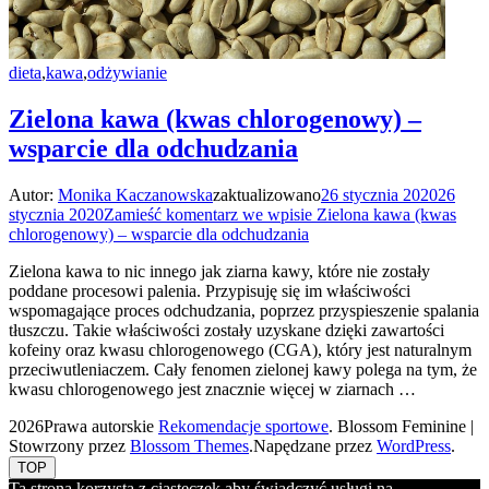
dieta
,
kawa
,
odżywianie
Zielona kawa (kwas chlorogenowy) –
wsparcie dla odchudzania
Autor:
Monika Kaczanowska
zaktualizowano
26 stycznia 2020
26
stycznia 2020
Zamieść komentarz
we wpisie Zielona kawa (kwas
chlorogenowy) – wsparcie dla odchudzania
Zielona kawa to nic innego jak ziarna kawy, które nie zostały
poddane procesowi palenia. Przypisuję się im właściwości
wspomagające proces odchudzania, poprzez przyspieszenie spalania
tłuszczu. Takie właściwości zostały uzyskane dzięki zawartości
kofeiny oraz kwasu chlorogenowego (CGA), który jest naturalnym
przeciwutleniaczem. Cały fenomen zielonej kawy polega na tym, że
kwasu chlorogenowego jest znacznie więcej w ziarnach …
2026Prawa autorskie
Rekomendacje sportowe
.
Blossom Feminine |
Stowrzony przez
Blossom Themes
.Napędzane przez
WordPress
.
TOP
Ta strona korzysta z ciasteczek aby świadczyć usługi na