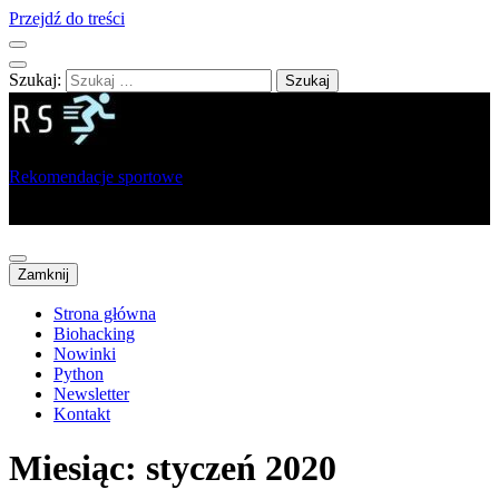
Przejdź do treści
Szukaj:
Rekomendacje sportowe
Portal dla sportowców, trenerów i analityków
Zamknij
Strona główna
Biohacking
Nowinki
Python
Newsletter
Kontakt
Miesiąc:
styczeń 2020