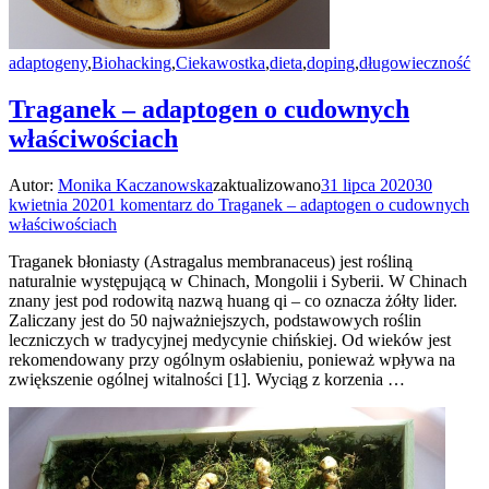
adaptogeny
,
Biohacking
,
Ciekawostka
,
dieta
,
doping
,
długowieczność
Traganek – adaptogen o cudownych
właściwościach
Autor:
Monika Kaczanowska
zaktualizowano
31 lipca 2020
30
kwietnia 2020
1 komentarz
do Traganek – adaptogen o cudownych
właściwościach
Traganek błoniasty (Astragalus membranaceus) jest rośliną
naturalnie występującą w Chinach, Mongolii i Syberii. W Chinach
znany jest pod rodowitą nazwą huang qi – co oznacza żółty lider.
Zaliczany jest do 50 najważniejszych, podstawowych roślin
leczniczych w tradycyjnej medycynie chińskiej. Od wieków jest
rekomendowany przy ogólnym osłabieniu, ponieważ wpływa na
zwiększenie ogólnej witalności [1]. Wyciąg z korzenia …