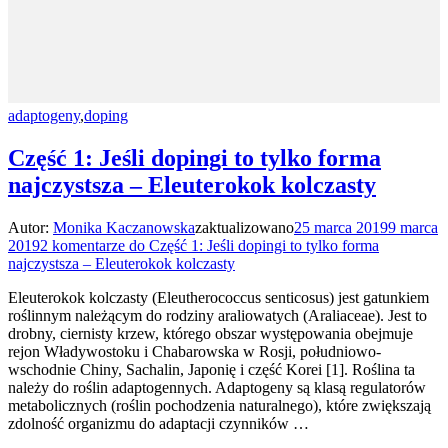
adaptogeny
,
doping
Część 1: Jeśli dopingi to tylko forma
najczystsza – Eleuterokok kolczasty
Autor:
Monika Kaczanowska
zaktualizowano
25 marca 2019
9 marca
2019
2 komentarze
do Część 1: Jeśli dopingi to tylko forma
najczystsza – Eleuterokok kolczasty
Eleuterokok kolczasty (Eleutherococcus senticosus) jest gatunkiem
roślinnym należącym do rodziny araliowatych (Araliaceae). Jest to
drobny, ciernisty krzew, którego obszar występowania obejmuje
rejon Władywostoku i Chabarowska w Rosji, południowo-
wschodnie Chiny, Sachalin, Japonię i część Korei [1]. Roślina ta
należy do roślin adaptogennych. Adaptogeny są klasą regulatorów
metabolicznych (roślin pochodzenia naturalnego), które zwiększają
zdolność organizmu do adaptacji czynników …