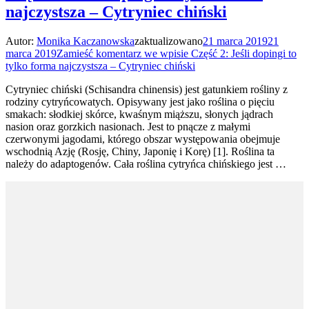
najczystsza – Cytryniec chiński
Autor:
Monika Kaczanowska
zaktualizowano
21 marca 2019
21
marca 2019
Zamieść komentarz
we wpisie Część 2: Jeśli dopingi to
tylko forma najczystsza – Cytryniec chiński
Cytryniec chiński (Schisandra chinensis) jest gatunkiem rośliny z
rodziny cytryńcowatych. Opisywany jest jako roślina o pięciu
smakach: słodkiej skórce, kwaśnym miąższu, słonych jądrach
nasion oraz gorzkich nasionach. Jest to pnącze z małymi
czerwonymi jagodami, którego obszar występowania obejmuje
wschodnią Azję (Rosję, Chiny, Japonię i Korę) [1]. Roślina ta
należy do adaptogenów. Cała roślina cytryńca chińskiego jest …