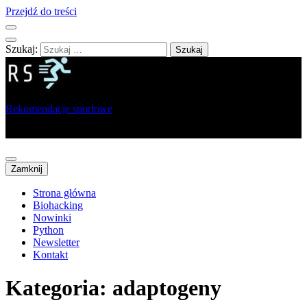
Przejdź do treści
Szukaj:
Rekomendacje sportowe
Portal dla sportowców, trenerów i analityków
Zamknij
Strona główna
Biohacking
Nowinki
Python
Newsletter
Kontakt
Kategoria:
adaptogeny