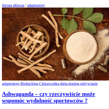
Strona główna
/
adaptogeny
adaptogeny
,
Biohacking
,
Ciekawostka
,
dieta
,
doping
,
odżywianie
Ashwaganda – czy rzeczywiście może
wspomóc wydolność sportowców ?