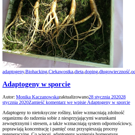
adaptogeny
,
Biohacking
,
Ciekawostka
,
dieta
,
doping
,
długowieczność
,
o
Adaptogeny w sporcie
Autor:
Monika Kaczanowska
zaktualizowano
28 stycznia 2020
28
stycznia 2020
Zamieść komentarz
we wpisie Adaptogeny w sporcie
Adaptogeny to nietoksyczne rośliny, które wzmacniają zdolność
organizmu do radzenia sobie z niesprzyjającymi warunkami
zewnętrznymi i stresem, a także wzmacniają system odpornościowy,
poprawiają koncentrację i pamięć oraz przyspieszają procesy
regeneracyjne. Co więcej, adaptogeny wspierają homeostazę