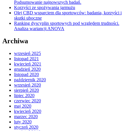
Podsumowanie najnowszych badań.
Korzyści ze spożywania jarmużu
Olej CBD wsparciem dla sportowców: badania, korzyści i
skutki uboczne
Ranking dyscyplin sportowych pod względem trudności.
Analiza wariancji ANOVA
Archiwa
wrzesień 2025
listopad 2021
kwiecień 2021
grudzień 2020
listopad 2020
październik 2020
wrzesień 2020
sierpień 2020
lipiec 2020
czerwiec 2020
maj 2020
kwiecień 2020
marzec 2020
luty 2020
styczeń 2020