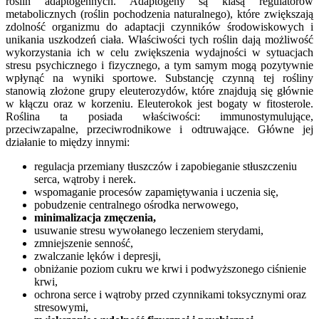
roślin adaptogennych. Adaptogeny są klasą regulatorów
metabolicznych (roślin pochodzenia naturalnego), które zwiększają
zdolność organizmu do adaptacji czynników środowiskowych i
unikania uszkodzeń ciała. Właściwości tych roślin dają możliwość
wykorzystania ich w celu zwiększenia wydajności w sytuacjach
stresu psychicznego i fizycznego, a tym samym mogą pozytywnie
wpłynąć na wyniki sportowe. Substancję czynną tej rośliny
stanowią złożone grupy eleuterozydów, które znajdują się głównie
w kłączu oraz w korzeniu. Eleuterokok jest bogaty w fitosterole.
Roślina ta posiada właściwości: immunostymulujące,
przeciwzapalne, przeciwrodnikowe i odtruwające. Główne jej
działanie to między innymi:
regulacja przemiany tłuszczów i zapobieganie stłuszczeniu
serca, wątroby i nerek.
wspomaganie procesów zapamiętywania i uczenia się,
pobudzenie centralnego ośrodka nerwowego,
minimalizacja zmęczenia,
usuwanie stresu wywołanego leczeniem sterydami,
zmniejszenie senność,
zwalczanie lęków i depresji,
obniżanie poziom cukru we krwi i podwyższonego ciśnienie
krwi,
ochrona serce i wątroby przed czynnikami toksycznymi oraz
stresowymi,