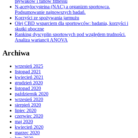
pływaków i fanów fitnessu
N-acetylocysteina (NAC) a organizm sportowca.
Podsumowanie najnowszych badań.
Korzyści ze spożywania jarmużu
Olej CBD wsparciem dla sportowców: badania, korzyści i
skutki uboczne
Ranking dyscyplin sportowych pod względem trudności.
Analiza wariancji ANOVA
Archiwa
wrzesień 2025
listopad 2021
kwiecień 2021
grudzień 2020
listopad 2020
październik 2020
wrzesień 2020
sierpień 2020
lipiec 2020
czerwiec 2020
maj 2020
kwiecień 2020
marzec 2020