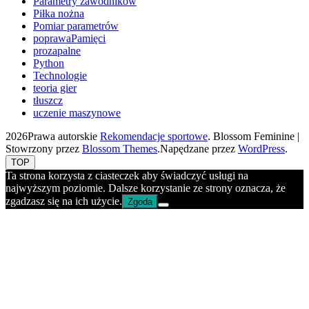
Parametry zawodników
Piłka nożna
Pomiar parametrów
poprawaPamięci
prozapalne
Python
Technologie
teoria gier
tłuszcz
uczenie maszynowe
2026Prawa autorskie
Rekomendacje sportowe
.
Blossom Feminine |
Stowrzony przez
Blossom Themes
.Napędzane przez
WordPress
.
TOP
Ta strona korzysta z ciasteczek aby świadczyć usługi na
najwyższym poziomie. Dalsze korzystanie ze strony oznacza, że
zgadzasz się na ich użycie.
Zgoda