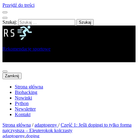
Przejdź do treści
Szukaj:
Rekomendacje sportowe
Portal dla sportowców, trenerów i analityków
Zamknij
Strona główna
Biohacking
Nowinki
Python
Newsletter
Kontakt
Strona główna
/
adaptogeny
/
Część 1: Jeśli dopingi to tylko forma
najczystsza – Eleuterokok kolczasty
adaptogeny
,
doping