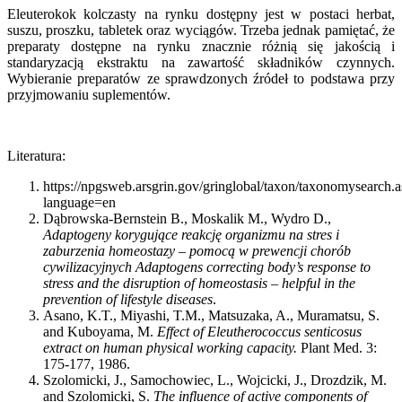
Eleuterokok kolczasty na rynku dostępny jest w postaci herbat,
suszu, proszku, tabletek oraz wyciągów. Trzeba jednak pamiętać, że
preparaty dostępne na rynku znacznie różnią się jakością i
standaryzacją ekstraktu na zawartość składników czynnych.
Wybieranie preparatów ze sprawdzonych źródeł to podstawa przy
przyjmowaniu suplementów.
Literatura:
https://npgsweb.arsgrin.gov/gringlobal/taxon/taxonomysearch.
language=en
Dąbrowska-Bernstein B., Moskalik M., Wydro D.,
Adaptogeny korygujące reakcję organizmu na stres i
zaburzenia homeostazy – pomocą w prewencji chorób
cywilizacyjnych Adaptogens correcting body’s response to
stress and the disruption of homeostasis – helpful in the
prevention of lifestyle diseases
.
Asano, K.T., Miyashi, T.M., Matsuzaka, A., Muramatsu, S.
and Kuboyama, M.
Effect of Eleutherococcus senticosus
extract on human physical working capacity.
Plant Med. 3:
175-177, 1986.
Szolomicki, J., Samochowiec, L., Wojcicki, J., Drozdzik, M.
and Szolomicki, S.
The influence of active components of