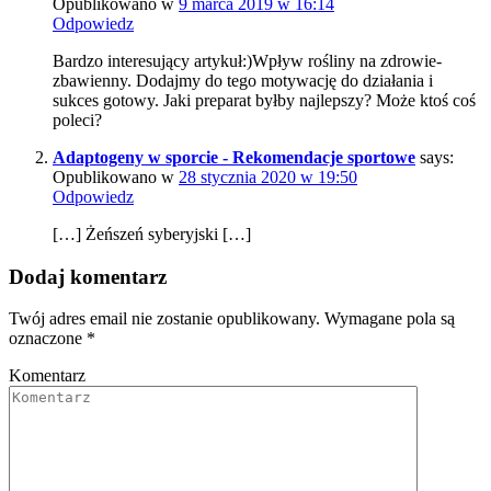
Opublikowano w
9 marca 2019 w 16:14
Odpowiedz
Bardzo interesujący artykuł:)Wpływ rośliny na zdrowie-
zbawienny. Dodajmy do tego motywację do działania i
sukces gotowy. Jaki preparat byłby najlepszy? Może ktoś coś
poleci?
Adaptogeny w sporcie - Rekomendacje sportowe
says:
Opublikowano w
28 stycznia 2020 w 19:50
Odpowiedz
[…] Żeńszeń syberyjski […]
Dodaj komentarz
Twój adres email nie zostanie opublikowany.
Wymagane pola są
oznaczone
*
Komentarz