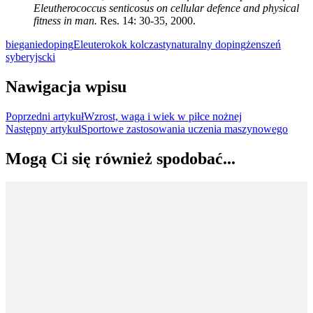
Eleutherococcus senticosus on cellular defence and physical
fitness in man.
Res. 14: 30-35, 2000.
bieganie
doping
Eleuterokok kolczasty
naturalny doping
żenszeń
syberyjscki
Nawigacja wpisu
Poprzedni artykuł
Wzrost, waga i wiek w piłce nożnej
Następny artykuł
Sportowe zastosowania uczenia maszynowego
Mogą Ci się również spodobać...