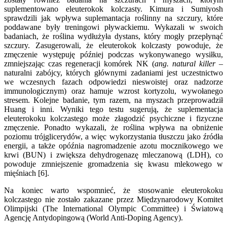
suplementowano eleuterokok kolczasty. Kimura i Sumiyosh
sprawdzili jak wpływa suplemantacja roślinny na szczury, które
poddawane były treningowi pływackiemu. Wykazali w swoich
badaniach, że roślina wydłużyła dystans, który mogły przepłynąć
szczury. Zasugerowali, że eleuterokok kolczasty powoduje, że
zmęczenie występuję później podczas wykonywanego wysiłku,
zmniejszając czas regeneracji komórek NK (
ang.
natural killer
–
naturalni zabójcy, których głównymi zadaniami jest uczestnictwo
we wczesnych fazach odpowiedzi nieswoistej oraz nadzorze
immunologicznym) oraz hamuje wzrost kortyzolu, wywołanego
stresem. Kolejne badanie, tym razem, na myszach przeprowadził
Huang i inni. Wyniki tego testu sugerują, że suplementacja
eleuterokoku kolczastego może złagodzić psychiczne i fizyczne
zmęczenie. Ponadto wykazali, że roślina wpływa na obniżenie
poziomu trójglicerydów, a więc wykorzystania tłuszczu jako źródła
energii, a także opóźnia nagromadzenie azotu mocznikowego we
krwi (BUN) i zwiększa dehydrogenazę mleczanową (LDH), co
powoduje zmniejszenie gromadzenia się kwasu mlekowego w
mięśniach [6].
Na koniec warto wspomnieć, że stosowanie eleuterokoku
kolczastego nie zostało zakazane przez Międzynarodowy Komitet
Olimpijski (The International Olympic Committee) i Światową
Agencję Antydopingową (World Anti-Doping Agency).