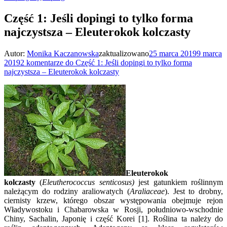
Część 1: Jeśli dopingi to tylko forma
najczystsza – Eleuterokok kolczasty
Autor:
Monika Kaczanowska
zaktualizowano
25 marca 2019
9 marca
2019
2 komentarze
do Część 1: Jeśli dopingi to tylko forma
najczystsza – Eleuterokok kolczasty
Eleuterokok
kolczasty
(
Eleutherococcus senticosus)
jest gatunkiem roślinnym
należącym do rodziny araliowatych (
Araliaceae
). Jest to drobny,
ciernisty krzew, którego obszar występowania obejmuje rejon
Władywostoku i Chabarowska w Rosji, południowo-wschodnie
Chiny, Sachalin, Japonię i część Korei [1]. Roślina ta należy do