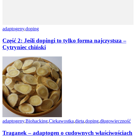
adaptogeny
,
doping
Część 2: Jeśli dopingi to tylko forma najczystsza –
Cytryniec chiński
adaptogeny
,
Biohacking
,
Ciekawostka
,
dieta
,
doping
,
długowieczność
Traganek – adaptogen o cudownych właściwościach