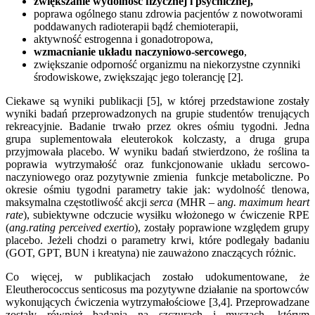
zwiększanie wydolność fizycznej i psychicznej,
poprawa ogólnego stanu zdrowia pacjentów z nowotworami
poddawanych radioterapii bądź chemioterapii,
aktywność estrogenna i gonadotropowa,
wzmacnianie układu naczyniowo-sercowego
,
zwiększanie odporność organizmu na niekorzystne czynniki
środowiskowe, zwiększając jego tolerancję [2].
Ciekawe są wyniki publikacji [5], w której przedstawione zostały
wyniki badań przeprowadzonych na grupie studentów trenujących
rekreacyjnie. Badanie trwało przez okres ośmiu tygodni. Jedna
grupa suplementowała eleuterokok kolczasty, a druga grupa
przyjmowała placebo. W wyniku badań stwierdzono, że roślina ta
poprawia wytrzymałość oraz funkcjonowanie układu sercowo-
naczyniowego oraz pozytywnie zmienia funkcje metaboliczne. Po
okresie ośmiu tygodni parametry takie jak: wydolność tlenowa,
maksymalna częstotliwość akcji
serca
(MHR – a
ng. maximum heart
rate
), subiektywne odczucie wysiłku włożonego w ćwiczenie RPE
(
ang.rating perceived exertio
), zostały poprawione względem grupy
placebo. Jeżeli chodzi o parametry krwi, które podlegały badaniu
(GOT, GPT, BUN i kreatyna) nie zauważono znaczących różnic.
Co więcej, w publikacjach zostało udokumentowane, że
Eleutherococcus senticosus ma pozytywne działanie na sportowców
wykonujących ćwiczenia wytrzymałościowe [3,4]. Przeprowadzane
zostały również badania na szczurach i myszach, którym