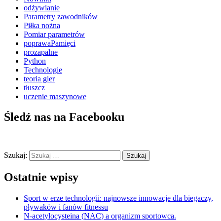
odżywianie
Parametry zawodników
Piłka nożna
Pomiar parametrów
poprawaPamięci
prozapalne
Python
Technologie
teoria gier
tłuszcz
uczenie maszynowe
Śledź nas na Facebooku
Szukaj:
Ostatnie wpisy
Sport w erze technologii: najnowsze innowacje dla biegaczy,
pływaków i fanów fitnessu
N-acetylocysteina (NAC) a organizm sportowca.