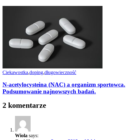
Ciekawostka
,
doping
,
długowieczność
N-acetylocysteina (NAC) a organizm sportowca.
Podsumowanie najnowszych badań.
2 komentarze
Wiola
says: