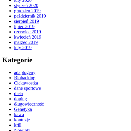
luty 2020
styczeń 2020
grudzień 2019
październik 2019
sierpień 2019
lipiec 2019
czerwiec 2019
kwiecień 2019
marzec 2019
luty 2019
Kategorie
adaptogeny
Biohacking
Ciekawostka
dane sportowe
dieta
doping
długowieczność
Genetyka
kawa
kontuzje
krill
Nowinki