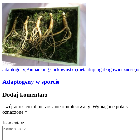
adaptogeny
,
Biohacking
,
Ciekawostka
,
dieta
,
doping
,
długowieczność
,
o
Adaptogeny w sporcie
Dodaj komentarz
Twój adres email nie zostanie opublikowany.
Wymagane pola są
oznaczone
*
Komentarz