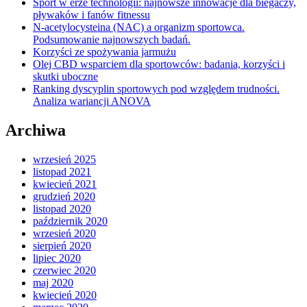
Sport w erze technologii: najnowsze innowacje dla biegaczy,
pływaków i fanów fitnessu
N-acetylocysteina (NAC) a organizm sportowca.
Podsumowanie najnowszych badań.
Korzyści ze spożywania jarmużu
Olej CBD wsparciem dla sportowców: badania, korzyści i
skutki uboczne
Ranking dyscyplin sportowych pod względem trudności.
Analiza wariancji ANOVA
Archiwa
wrzesień 2025
listopad 2021
kwiecień 2021
grudzień 2020
listopad 2020
październik 2020
wrzesień 2020
sierpień 2020
lipiec 2020
czerwiec 2020
maj 2020
kwiecień 2020