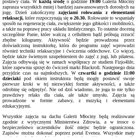
postawy ciała. W
każdą środę
o godzinie
19:00
Galeria Młociny
zaprasza wszystkich mniej i bardziej zaawansowanych dorosłych na
jogę. Dzień zakończymy
zajęciami rolowania z elementami
relaksacji,
które rozpoczynają się
o 20.30.
Rolowanie to wspaniały
sposób na regenerację ciała, zwiększenie jego gibkości i mobilności,
a także na poprawę pracy układu limfatycznego. To ostatnie docenią
szczególnie Panie, które walczą z cellulitem bądź próbują zrzucić
zbędne kilogramy. Aktywność będzie prowadzona przez
doświadczoną instruktorkę, która do programu zajęć wprowadzi
również techniki relaksacyjne i ćwiczenia oddechowe. Co więcej,
będzie także świetnym uzupełnieniem do zajęć z jogi, lub pilatesu.
Zajęcia odbywają się w ramach współpracy ze studiem Fizjo4life,
które zapewnia sprzęt do ćwiczeń marki Blackroll. Następnego dnia
przyjdzie czas na najmłodszych. W
czwartki o godzinie 11:00
dzieciaki
pod okiem instruktora będą mogły postawić swoje
pierwsze kroki w tej niezwykłej formie aktywności, a także
odrobinę się odprężyć. Nie od dziś wiadomo, że joga to nie tylko
prawdziwy relaks dla ciała, ale także umysłu. Zajęcia są
prowadzone w formie zabawy, z muzyką i elementami
edukacyjnymi.
Wszystkie zajęcia na dachu Galerii Młociny będą realizowane
zgodnie z wytycznymi Ministerstwa Zdrowia, a w trosce o
bezpieczeństwo uczestników ilość miejsc będzie ograniczona.
Zapisów można dokonać poprzez portal Evenea. Wszystkie maty