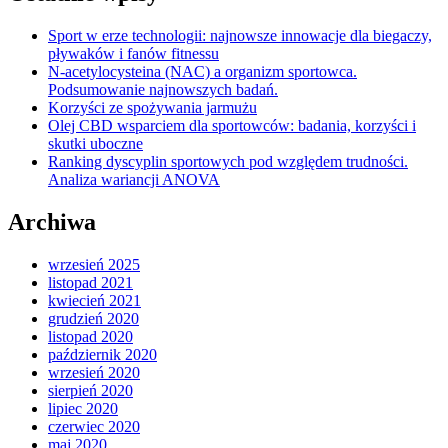
Sport w erze technologii: najnowsze innowacje dla biegaczy,
pływaków i fanów fitnessu
N-acetylocysteina (NAC) a organizm sportowca.
Podsumowanie najnowszych badań.
Korzyści ze spożywania jarmużu
Olej CBD wsparciem dla sportowców: badania, korzyści i
skutki uboczne
Ranking dyscyplin sportowych pod względem trudności.
Analiza wariancji ANOVA
Archiwa
wrzesień 2025
listopad 2021
kwiecień 2021
grudzień 2020
listopad 2020
październik 2020
wrzesień 2020
sierpień 2020
lipiec 2020
czerwiec 2020
maj 2020