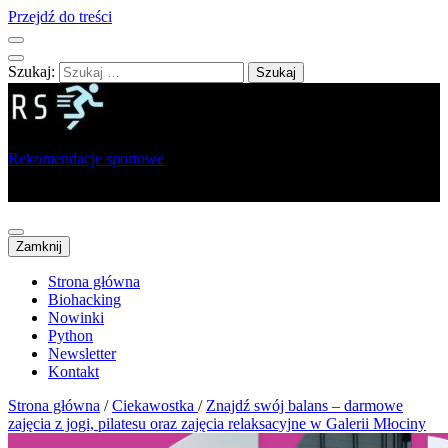
Przejdź do treści
Szukaj:
Rekomendacje sportowe
Portal dla sportowców, trenerów i analityków
Zamknij
Strona główna
Biohacking
Nowinki
Python
Newsletter
Kontakt
Strona główna
/
Ciekawostka
/
Znajdź swój balans – darmowe
zajęcia z jogi, pilatesu oraz zajęcia relaksacyjne w Galerii Młociny