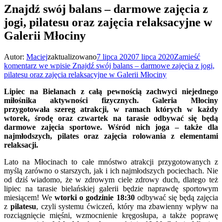
Znajdź swój balans – darmowe zajęcia z
jogi, pilatesu oraz zajęcia relaksacyjne w
Galerii Młociny
Autor:
Maciej
zaktualizowano
7 lipca 2020
7 lipca 2020
Zamieść
komentarz
we wpisie Znajdź swój balans – darmowe zajęcia z jogi,
pilatesu oraz zajęcia relaksacyjne w Galerii Młociny
Lipiec na Bielanach z całą pewnością zachwyci niejednego
miłośnika aktywności fizycznych. Galeria Młociny
przygotowała szereg atrakcji, w ramach których w każdy
wtorek, środę oraz czwartek na tarasie odbywać się będą
darmowe zajęcia sportowe. Wśród nich joga – także dla
najmłodszych, pilates oraz zajęcia rolowania z elementami
relaksacji.
Lato na Młocinach to całe mnóstwo atrakcji przygotowanych z
myślą zarówno o starszych, jak i ich najmłodszych pociechach. Nie
od dziś wiadomo, że w zdrowym ciele zdrowy duch, dlatego też
lipiec na tarasie bielańskiej galerii będzie naprawdę sportowym
miesiącem! We
wtorki o godzinie 18:30
odbywać się będą zajęcia
z
pilatesu
, czyli systemu ćwiczeń, który ma zbawienny wpływ na
rozciągnięcie mięśni, wzmocnienie kręgosłupa, a także poprawę