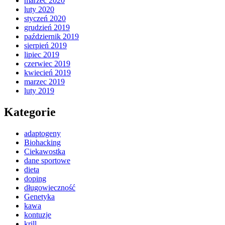
marzec 2020
luty 2020
styczeń 2020
grudzień 2019
październik 2019
sierpień 2019
lipiec 2019
czerwiec 2019
kwiecień 2019
marzec 2019
luty 2019
Kategorie
adaptogeny
Biohacking
Ciekawostka
dane sportowe
dieta
doping
długowieczność
Genetyka
kawa
kontuzje
krill