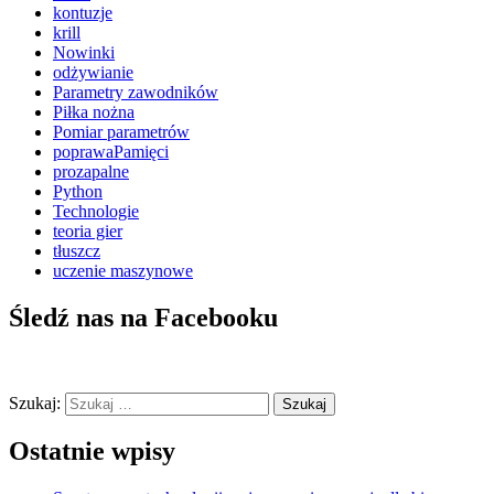
kontuzje
krill
Nowinki
odżywianie
Parametry zawodników
Piłka nożna
Pomiar parametrów
poprawaPamięci
prozapalne
Python
Technologie
teoria gier
tłuszcz
uczenie maszynowe
Śledź nas na Facebooku
Szukaj:
Ostatnie wpisy