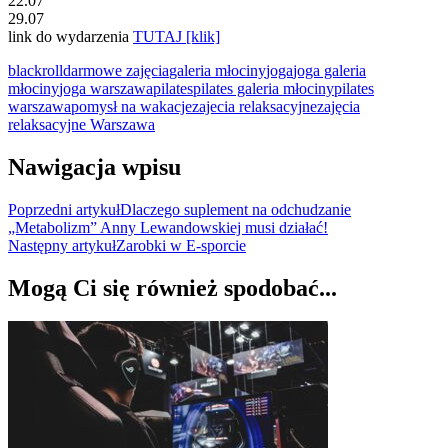
22.07
29.07
link do wydarzenia
TUTAJ [klik]
blackroll
darmowe zajęcia
galeria młociny
joga
joga galeria
młociny
joga warszawa
pilates
pilates galeria młociny
pilates
warszawa
pomysł na wakacje
zajecia relaksacyjne
zajęcia
relaksacyjne Warszawa
Nawigacja wpisu
Poprzedni artykuł
Dlaczego suplement na odchudzanie
„Metabolizm” Anny Lewandowskiej musi działać!
Następny artykuł
Zarobki w E-sporcie
Mogą Ci się również spodobać...