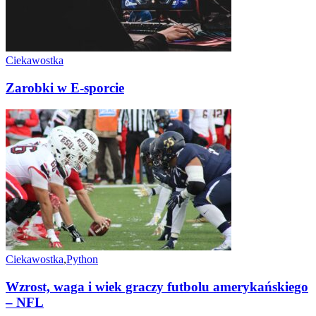
Ciekawostka
Zarobki w E-sporcie
Ciekawostka
,
Python
Wzrost, waga i wiek graczy futbolu amerykańskiego
– NFL